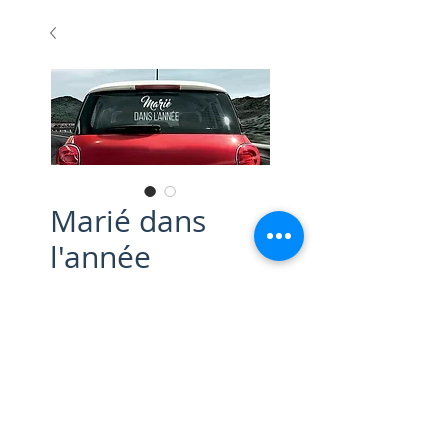
Marié dans
l'année
Prix
20,00 €
Stickers

40 x 21 cm

20 exemplaires