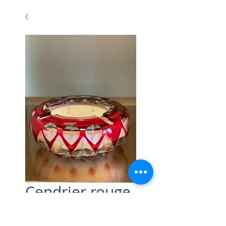
Cendrier rouge
en cristal Val St