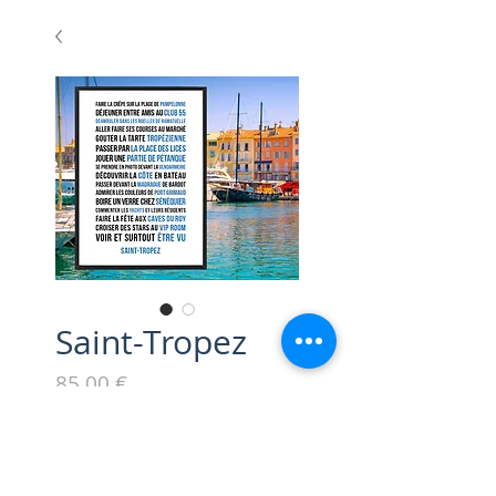
Saint-Tropez
Prix
85,00 €
Série "My City"
Cadre et impression